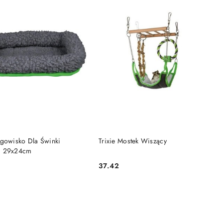
DO KOSZYKA
DO KOSZYKA
egowisko Dla Świnki
Trixie Mostek Wiszący
j 29x24cm
37.42
Cena: