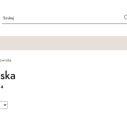
owiska
ska
:
4