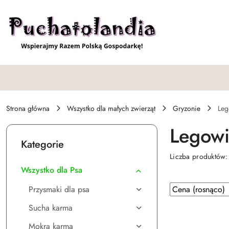
Przejdź do treści głównej
Przejdź do wyszukiwarki
Przejdź do moje konto
Przejdź do menu głównego
Przejdź do stopki
Strona główna
Wszystko dla małych zwierząt
Gryzonie
Leg
Legowi
Kategorie
Liczba produktów
Wszystko dla Psa
Zastosowano
Sortuj
Przysmaki dla psa
według
sortowanie:
Sucha karma
Cena
(rosnąco).
Mokra karma