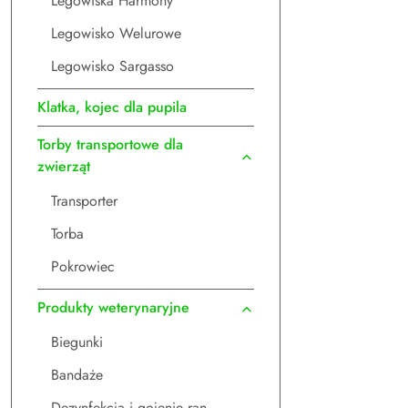
Legowiska Harmony
Legowisko Welurowe
Legowisko Sargasso
Klatka, kojec dla pupila
Torby transportowe dla
zwierząt
Transporter
Torba
Pokrowiec
Produkty weterynaryjne
Biegunki
Bandaże
Dezynfekcja i gojenie ran